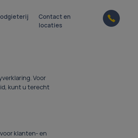
odgieterij
Contact en
locaties
verklaring. Voor
id, kunt u terecht
voor klanten- en