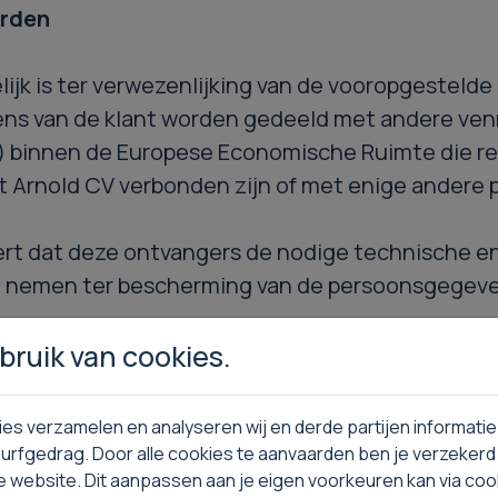
erden
lijk is ter verwezenlijking van de vooropgestelde
ns van de klant worden gedeeld met andere ve
) binnen de Europese Economische Ruimte die re
 Arnold CV verbonden zijn of met enige andere p
rt dat deze ontvangers de nodige technische en
n nemen ter bescherming van de persoonsgegev
ruik van cookies.
ns verwerkt voor klantenbeheer zullen worden
es verzamelen en analyseren wij en derde partijen informatie
zakelijk is om aan de wettelijke vereisten te vo
urfgedrag. Door alle cookies te aanvaarden ben je verzekerd
e website. Dit aanpassen aan je eigen voorkeuren kan via co
boekhouding).