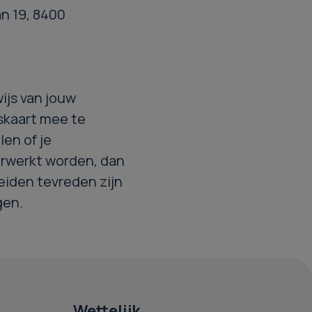
an 19, 8400
ijs van jouw
tskaart mee te
len of je
rwerkt worden, dan
beiden tevreden zijn
gen.
Wettelijk