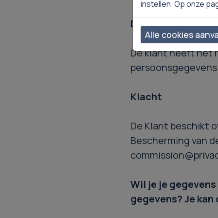
instellen. Op onze pa
Direct marketing
Alle cookies aanv
De klant heeft het 
persoonsgegevens 
Klacht
De Klant beschikt o
Bescherming van de
commission@privac
Wil je je gegevens
gegevens? Je kan 