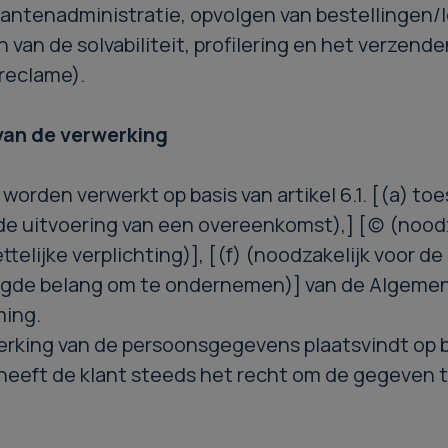
lantenadministratie, opvolgen van bestellingen/
n van de solvabiliteit, profilering en het verzend
reclame).
an de verwerking
rden verwerkt op basis van artikel 6.1. [(a) to
de uitvoering van een overeenkomst),] [(c) (nood
telijke verplichting)], [(f) (noodzakelijk voor de
igde belang om te ondernemen)] van de Algeme
ing.
erking van de persoonsgegevens plaatsvindt op bas
heeft de klant steeds het recht om de gegeven