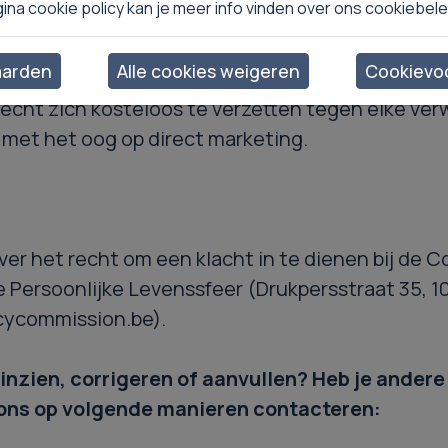
gina cookie policy kan je meer info vinden over ons cookiebele
aarden
Alle cookies weigeren
Cookievoo
recht zich kosteloos te verzetten tegen elke verw
met het oog op direct marketing.
ver het recht om een klacht in te dienen bij de 
 Persoonlijke Levenssfeer (Drukpersstraat 35, 10
ycommission.be).
 inzien, corrigeren of aanvullen? Heb je ander
ons op volgende manieren contacteren: