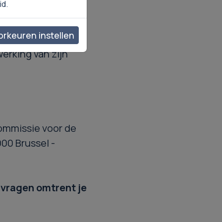
id.
rkeuren instellen
erking van zijn
Commissie voor de
00 Brussel -
e vragen omtrent je