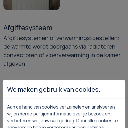
Afgiftesysteem
Afgiftesystemen of verwarmingstoestellen:
de warmte wordt doorgaans via radiatoren,
convectoren of vloerverwarming in de kamer
afgeven.
Hoe werkt een cv
We maken gebruik van cookies.
installatie?
Aan de hand van cookies verzamelen en analyseren
De brander van de ketel verwarmt het
wij en derde partijen informatie over je bezoek en
verbeteren we jouw surfgedrag. Door alle cookies te
verwarmingswater. De pomp stuurt het via de
aanvaarden ben je verzekerd van een optimaal