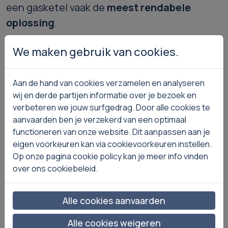
een gasketel vaak de
meest rendabele
oplossing
.
We maken gebruik van cookies.
🌱
Warmtepomp: interessant, maar niet
Aan de hand van cookies verzamelen en analyseren
voor iedereen
wij en derde partijen informatie over je bezoek en
Een warmtepomp is een duurzame
verbeteren we jouw surfgedrag. Door alle cookies te
aanvaarden ben je verzekerd van een optimaal
technologie, maar werkt vooral optimaal in
functioneren van onze website. Dit aanpassen aan je
specifieke situaties.
eigen voorkeuren kan via cookievoorkeuren instellen.
Op onze pagina cookie policy kan je meer info vinden
Ideaal voor:
over ons cookiebeleid.
Nieuwbouwwoningen
Zeer goed geïsoleerde huizen
Alle cookies aanvaarden
Vloerverwarming
Alle cookies weigeren