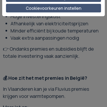
Belangrijke aandachtspunten:
Cookievoorkeuren instellen
Hoge investeringskost
Afhankelijk van elektriciteitsprijzen
Minder efficiënt bij koude temperaturen
Vaak extra aanpassingen nodig
👉 Ondanks premies en subsidies blijft de
totale investering vaak aanzienlijk.
💰
Hoe zit het met premies in België?
In Vlaanderen kan je via Fluvius premies
krijgen voor warmtepompen.