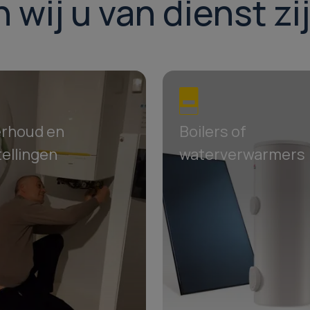
ij u van dienst zi
rhoud en
Boilers of
ellingen
waterverwarmers