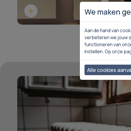
We maken geb
Lees meer
Lee
Aan de hand van cooki
verbeteren we jouw s
functioneren van onz
instellen. Op onze pa
Alle cookies aanv