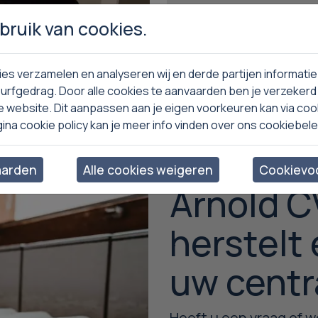
ruik van cookies.
s meer
Lees meer
es verzamelen en analyseren wij en derde partijen informatie
urfgedrag. Door alle cookies te aanvaarden ben je verzekerd
e website. Dit aanpassen aan je eigen voorkeuren kan via co
gina cookie policy kan je meer info vinden over ons cookiebele
aarden
Alle cookies weigeren
Cookievoo
Arnold CV
herstelt
uw centr
Heeft u een vraag of we