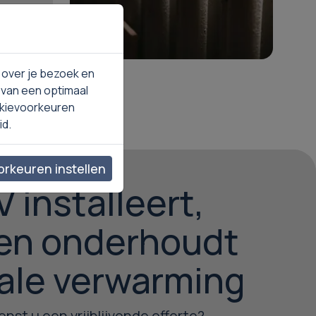
Lees meer
 over je bezoek en
 van een optimaal
okievoorkeuren
id.
rkeuren instellen
 installeert,
 en onderhoudt
ale verwarming
nst u een vrijblijvende offerte?