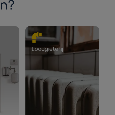
jn?
Loodgieterij