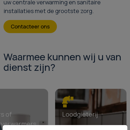
uw centrale verwarming en sanitaire
installaties met de grootste zorg.
Contacteer ons
Waarmee kunnen wij u van
dienst zijn?
rs of
Loodgieterij
rverwarmers