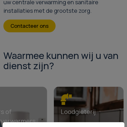
uw centrale verwarming en sanitaire
installaties met de grootste zorg.
Contacteer ons
Waarmee kunnen wij u van
dienst zijn?
rs of
Loodgieterij
rverwarmers