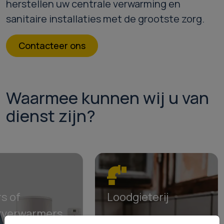
herstellen uw centrale verwarming en
sanitaire installaties met de grootste zorg.
Contacteer ons
Waarmee kunnen wij u van
dienst zijn?
rs of
Loodgieterij
rverwarmers