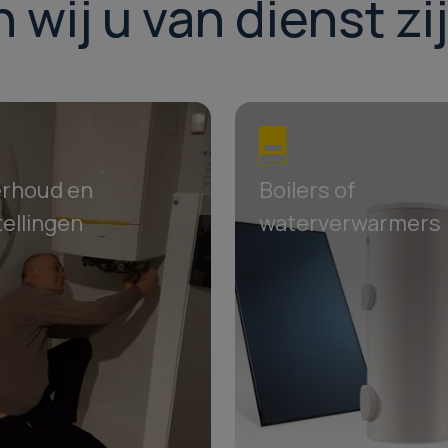
ij u van dienst zi
rhoud en
Boilers of
ellingen
waterverwarmers