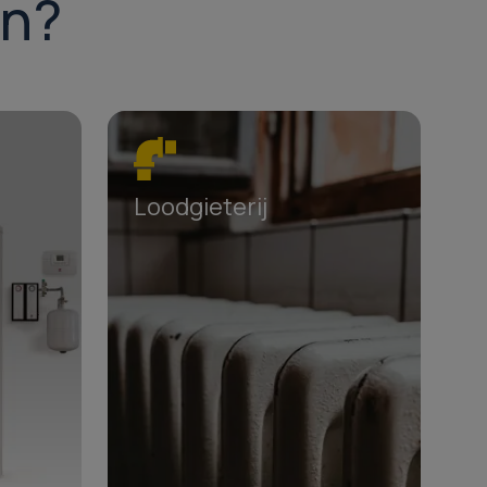
jn?
Loodgieterij