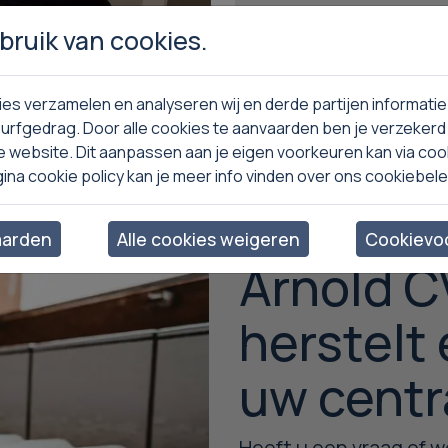
ruik van cookies.
s meer
Lees meer
es verzamelen en analyseren wij en derde partijen informatie
urfgedrag. Door alle cookies te aanvaarden ben je verzekerd
e website. Dit aanpassen aan je eigen voorkeuren kan via co
gina cookie policy kan je meer info vinden over ons cookiebele
aarden
Alle cookies weigeren
Cookievoo
Arnold CV
herstelt
uw centr
Heeft u een vraag of we