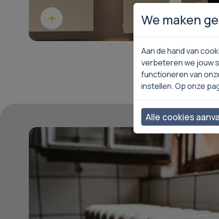
We maken geb
Lees meer
Lee
Aan de hand van cooki
verbeteren we jouw s
functioneren van onz
instellen. Op onze pa
Alle cookies aanv