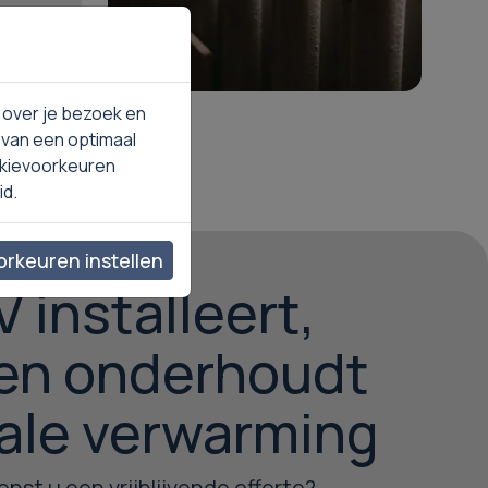
Lees meer
 over je bezoek en
 van een optimaal
okievoorkeuren
id.
rkeuren instellen
 installeert,
 en onderhoudt
ale verwarming
nst u een vrijblijvende offerte?